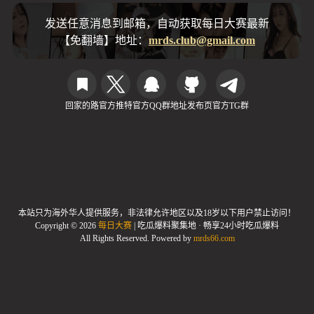
发送任意消息到邮箱，自动获取每日大赛最新
【免翻墙】地址：
mrds.club@gmail.com
回家的路
官方推特
官方QQ群
地址发布页
官方TG群
本站只为海外华人提供服务，非法律允许地区以及18岁以下用户禁止访问！
Copyright © 2026
每日大赛
| 吃瓜爆料聚集地 · 畅享24小时吃瓜爆料
All Rights Reserved. Powered by
mrds66.com